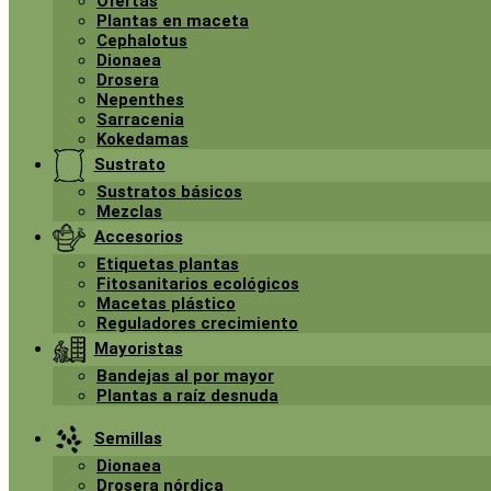
Ofertas
Plantas en maceta
Cephalotus
Dionaea
Drosera
Nepenthes
Sarracenia
Kokedamas
Sustrato
Sustratos básicos
Mezclas
Accesorios
Etiquetas plantas
Fitosanitarios ecológicos
Macetas plástico
Reguladores crecimiento
Mayoristas
Bandejas al por mayor
Plantas a raíz desnuda
Semillas
Dionaea
Drosera nórdica