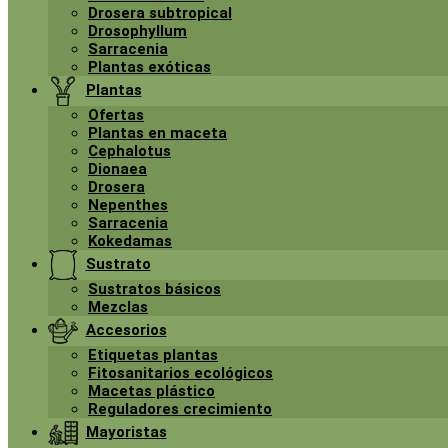
Drosera subtropical
Drosophyllum
Sarracenia
Plantas exóticas
Plantas
Ofertas
Plantas en maceta
Cephalotus
Dionaea
Drosera
Nepenthes
Sarracenia
Kokedamas
Sustrato
Sustratos básicos
Mezclas
Accesorios
Etiquetas plantas
Fitosanitarios ecológicos
Macetas plástico
Reguladores crecimiento
Mayoristas