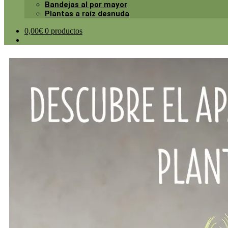
Bandejas al por mayor
Plantas a raíz desnuda
0,00
€
0 productos