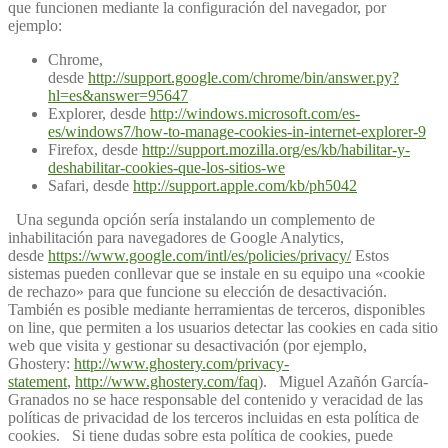
que funcionen mediante la configuración del navegador, por
ejemplo:
Chrome,
desde
http://support.google.com/chrome/bin/answer.py?
hl=es&answer=95647
Explorer, desde
http://windows.microsoft.com/es-
es/windows7/how-to-manage-cookies-in-internet-explorer-9
Firefox, desde
http://support.mozilla.org/es/kb/habilitar-y-
deshabilitar-cookies-que-los-sitios-we
Safari, desde
http://support.apple.com/kb/ph5042
Una segunda opción sería instalando un complemento de
inhabilitación para navegadores de Google Analytics,
desde
https://www.google.com/intl/es/policies/privacy/
Estos
sistemas pueden conllevar que se instale en su equipo una «cookie
de rechazo» para que funcione su elección de desactivación.
También es posible mediante herramientas de terceros, disponibles
on line, que permiten a los usuarios detectar las cookies en cada sitio
web que visita y gestionar su desactivación (por ejemplo,
Ghostery:
http://www.ghostery.com/privacy-
statement
,
http://www.ghostery.com/faq
). Miguel Azañón García-
Granados no se hace responsable del contenido y veracidad de las
políticas de privacidad de los terceros incluidas en esta política de
cookies. Si tiene dudas sobre esta política de cookies, puede