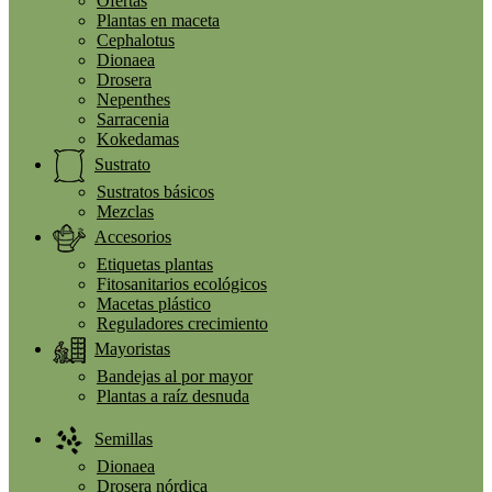
Ofertas
Plantas en maceta
Cephalotus
Dionaea
Drosera
Nepenthes
Sarracenia
Kokedamas
Sustrato
Sustratos básicos
Mezclas
Accesorios
Etiquetas plantas
Fitosanitarios ecológicos
Macetas plástico
Reguladores crecimiento
Mayoristas
Bandejas al por mayor
Plantas a raíz desnuda
Semillas
Dionaea
Drosera nórdica