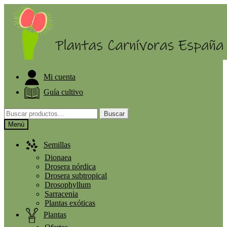
Ir
Ir
ELIGE PLANTA GRATIS A PARTIR DE 30€
a
al
la
contenido
navegación
Mi cuenta
Guía cultivo
Buscar
Buscar
por:
Menú
Semillas
Dionaea
Drosera nórdica
Drosera subtropical
Drosophyllum
Sarracenia
Plantas exóticas
Plantas