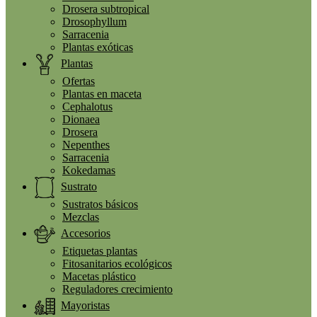
Drosera subtropical
Drosophyllum
Sarracenia
Plantas exóticas
Plantas
Ofertas
Plantas en maceta
Cephalotus
Dionaea
Drosera
Nepenthes
Sarracenia
Kokedamas
Sustrato
Sustratos básicos
Mezclas
Accesorios
Etiquetas plantas
Fitosanitarios ecológicos
Macetas plástico
Reguladores crecimiento
Mayoristas