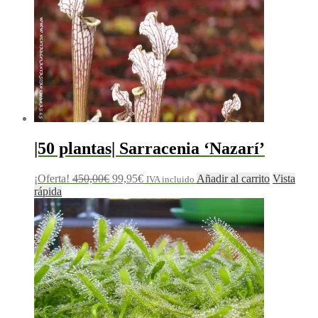
|50 plantas| Sarracenia ‘Nazarí’
¡Oferta!
450,00
€
99,95
€
Añadir al carrito
Vista
IVA incluido
rápida