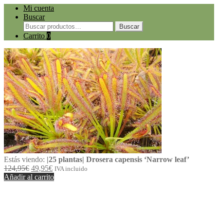
Mi cuenta
Buscar
Buscar
Carrito
0
Estás viendo:
|25 plantas| Drosera capensis ‘Narrow leaf’
124,95
€
49,95
€
IVA incluido
Añadir al carrito