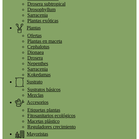
Drosera subtropical
Drosophyllum
Sarracenia
Plantas exóticas
Plantas
Ofertas
Plantas en maceta
Cephalotus
Dionaea
Drosera
Nepenthes
Sarracenia
Kokedamas
Sustrato
Sustratos básicos
Mezclas
Accesorios
Etiquetas plantas
Fitosanitarios ecológicos
Macetas plástico
Reguladores crecimiento
Mayoristas