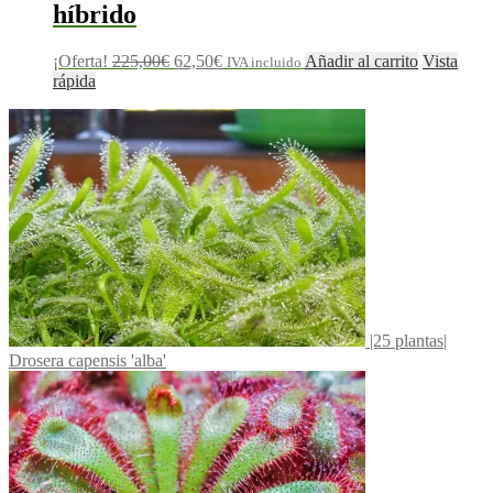
híbrido
¡Oferta!
225,00
€
62,50
€
Añadir al carrito
Vista
IVA incluido
rápida
|25 plantas|
Drosera capensis 'alba'