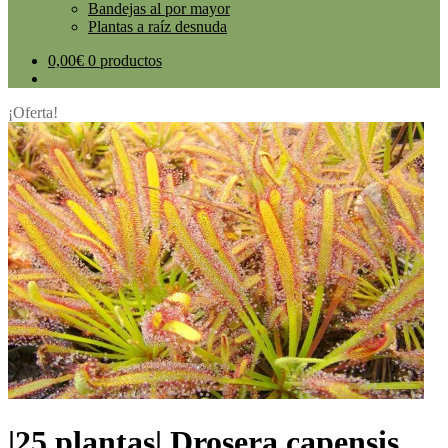
Bandejas al por mayor
Plantas a raíz desnuda
0,00
€
0 productos
¡Oferta!
|25 plantas| Drosera capensis