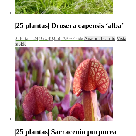
|25 plantas| Drosera capensis ‘alba’
¡Oferta!
124,95
€
49,95
€
Añadir al carrito
Vista
IVA incluido
rápida
|25 plantas| Sarracenia purpurea