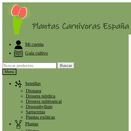
ELIGE PLANTA GRATIS A PARTIR DE 30€
Mi cuenta
Guía cultivo
Buscar
Menú
Semillas
Dionaea
Drosera nórdica
Drosera subtropical
Drosophyllum
Sarracenia
Plantas exóticas
Plantas