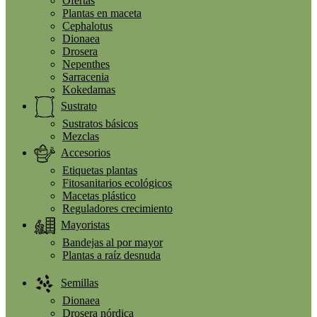
Ofertas
Plantas en maceta
Cephalotus
Dionaea
Drosera
Nepenthes
Sarracenia
Kokedamas
Sustrato
Sustratos básicos
Mezclas
Accesorios
Etiquetas plantas
Fitosanitarios ecológicos
Macetas plástico
Reguladores crecimiento
Mayoristas
Bandejas al por mayor
Plantas a raíz desnuda
Semillas
Dionaea
Drosera nórdica