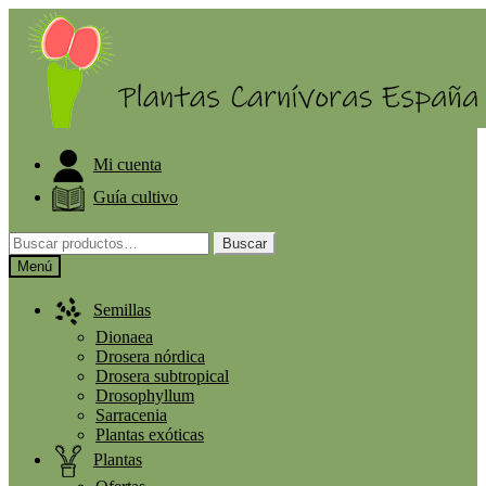
ELIGE PLANTA GRATIS A PARTIR DE 30€
Mi cuenta
Guía cultivo
Buscar
Menú
Semillas
Dionaea
Drosera nórdica
Drosera subtropical
Drosophyllum
Sarracenia
Plantas exóticas
Plantas