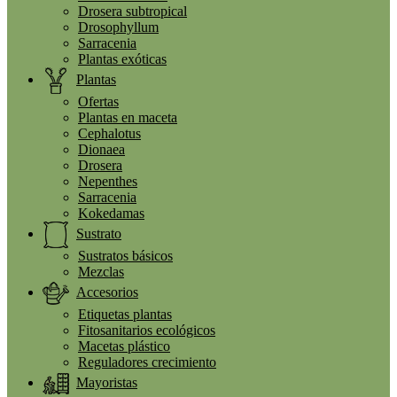
Drosera subtropical
Drosophyllum
Sarracenia
Plantas exóticas
Plantas
Ofertas
Plantas en maceta
Cephalotus
Dionaea
Drosera
Nepenthes
Sarracenia
Kokedamas
Sustrato
Sustratos básicos
Mezclas
Accesorios
Etiquetas plantas
Fitosanitarios ecológicos
Macetas plástico
Reguladores crecimiento
Mayoristas