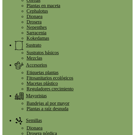
Ofertas
Plantas en maceta
Cephalotus
Dionaea
Drosera
Nepenthes
Sarracenia
Kokedamas
Sustrato
Sustratos básicos
Mezclas
Accesorios
Etiquetas plantas
Fitosanitarios ecológicos
Macetas plástico
Reguladores crecimiento
Mayoristas
Bandejas al por mayor
Plantas a raíz desnuda
Semillas
Dionaea
Drosera nórdica