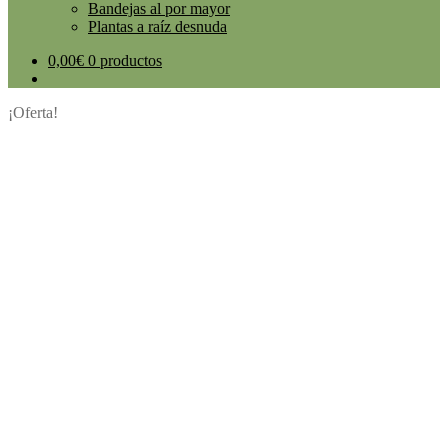
Bandejas al por mayor
Plantas a raíz desnuda
0,00
€
0 productos
¡Oferta!