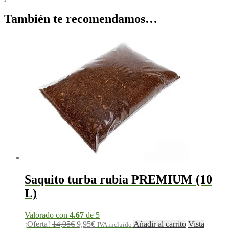
También te recomendamos…
Saquito turba rubia PREMIUM (10
L)
Valorado con
4.67
de 5
¡Oferta!
14,95
€
9,95
€
Añadir al carrito
Vista
IVA incluido