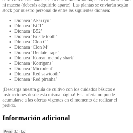
ni maceta (deberás adquirirlo aparte). Las plantas se enviarán según
stock por nuestro personal de entre las siguientes dionaea:
Dionaea ‘Akai ryu’
Dionaea ‘BC1’
Dionaea ‘B52’
Dionaea ‘Bristle tooth’
Dionaea ‘Clon C’
Dionaea ‘Clon M’
Dionaea ‘Dentate traps’
Dionaea ‘Korean melody shark’
Dionaea ‘Korrigans’
Dionaea ‘Microdent’
Dionaea ‘Red sawtooth’
Dionaea ‘Red piranha’
¡Descarga nuestra guía de cultivo con los cuidados básicos e
instrucciones desde esta misma página! Esta oferta no puede
acumularse a las ofertas vigentes en el momento de realizar el
pedido.
Información adicional
Peso
0,5 kg