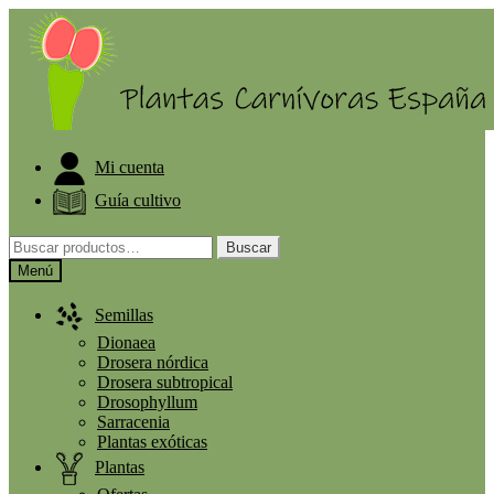
Ir
Ir
ELIGE PLANTA GRATIS A PARTIR DE 30€
a
al
la
contenido
navegación
Mi cuenta
Guía cultivo
Buscar
Buscar
por:
Menú
Semillas
Dionaea
Drosera nórdica
Drosera subtropical
Drosophyllum
Sarracenia
Plantas exóticas
Plantas