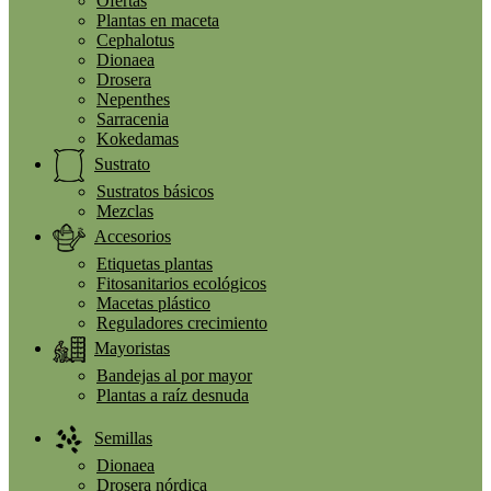
Ofertas
Plantas en maceta
Cephalotus
Dionaea
Drosera
Nepenthes
Sarracenia
Kokedamas
Sustrato
Sustratos básicos
Mezclas
Accesorios
Etiquetas plantas
Fitosanitarios ecológicos
Macetas plástico
Reguladores crecimiento
Mayoristas
Bandejas al por mayor
Plantas a raíz desnuda
Semillas
Dionaea
Drosera nórdica