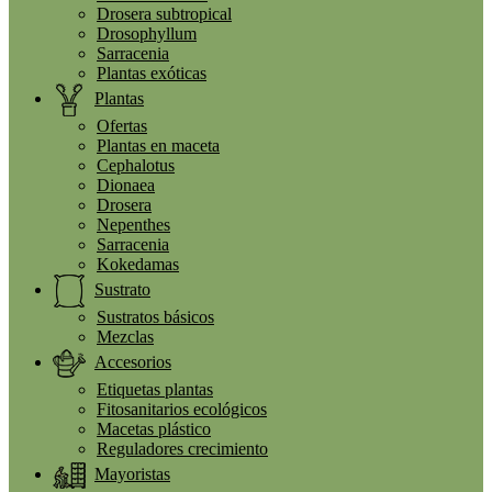
Drosera subtropical
Drosophyllum
Sarracenia
Plantas exóticas
Plantas
Ofertas
Plantas en maceta
Cephalotus
Dionaea
Drosera
Nepenthes
Sarracenia
Kokedamas
Sustrato
Sustratos básicos
Mezclas
Accesorios
Etiquetas plantas
Fitosanitarios ecológicos
Macetas plástico
Reguladores crecimiento
Mayoristas