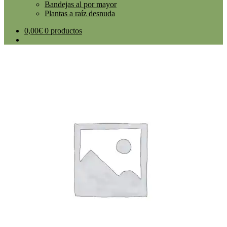
Bandejas al por mayor
Plantas a raíz desnuda
0,00
€
0 productos