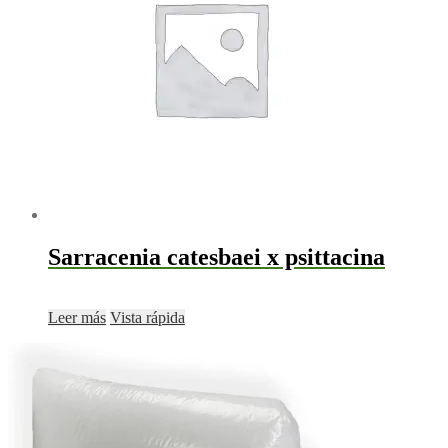
se
pueden
elegir
en
la
página
de
producto
Sarracenia catesbaei x psittacina
Leer más
Vista rápida