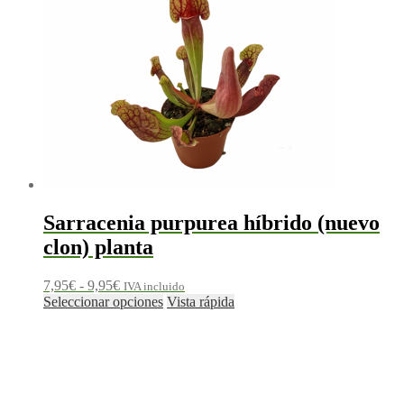
Sarracenia purpurea híbrido (nuevo
clon) planta
Rango
7,95
€
-
9,95
€
IVA incluido
de
Este
Seleccionar opciones
Vista rápida
precios:
producto
desde
tiene
7,95€
múltiples
hasta
variantes.
9,95€
Las
opciones