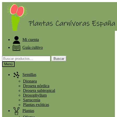
Ir
Ir
ELIGE PLANTA GRATIS A PARTIR DE 30€
a
al
la
contenido
navegación
Mi cuenta
Guía cultivo
Buscar
Buscar
por:
Menú
Semillas
Dionaea
Drosera nórdica
Drosera subtropical
Drosophyllum
Sarracenia
Plantas exóticas
Plantas