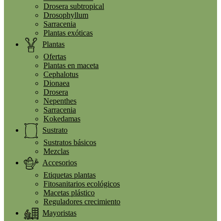
Drosera subtropical
Drosophyllum
Sarracenia
Plantas exóticas
Plantas
Ofertas
Plantas en maceta
Cephalotus
Dionaea
Drosera
Nepenthes
Sarracenia
Kokedamas
Sustrato
Sustratos básicos
Mezclas
Accesorios
Etiquetas plantas
Fitosanitarios ecológicos
Macetas plástico
Reguladores crecimiento
Mayoristas