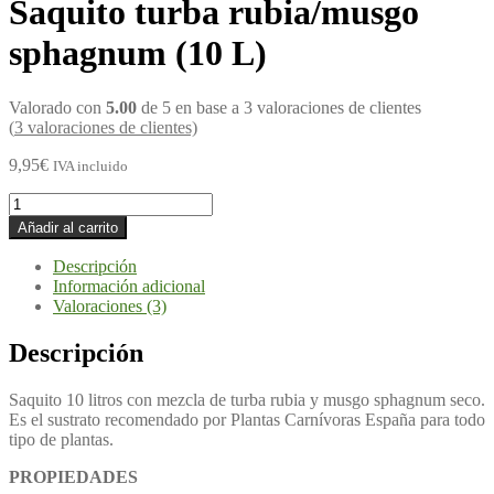
Saquito turba rubia/musgo
sphagnum (10 L)
Valorado con
5.00
de 5 en base a
3
valoraciones de clientes
(
3
valoraciones de clientes)
9,95
€
IVA incluido
Saquito
turba
Añadir al carrito
rubia/musgo
sphagnum
Descripción
(10
Información adicional
L)
Valoraciones (3)
cantidad
Descripción
Saquito 10 litros con mezcla de turba rubia y musgo sphagnum seco.
Es el sustrato recomendado por Plantas Carnívoras España para todo
tipo de plantas.
PROPIEDADES