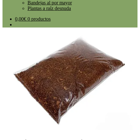
Bandejas al por mayor
Plantas a raíz desnuda
0,00
€
0 productos