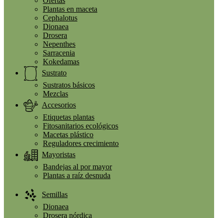
Ofertas
Plantas en maceta
Cephalotus
Dionaea
Drosera
Nepenthes
Sarracenia
Kokedamas
Sustrato
Sustratos básicos
Mezclas
Accesorios
Etiquetas plantas
Fitosanitarios ecológicos
Macetas plástico
Reguladores crecimiento
Mayoristas
Bandejas al por mayor
Plantas a raíz desnuda
Semillas
Dionaea
Drosera nórdica