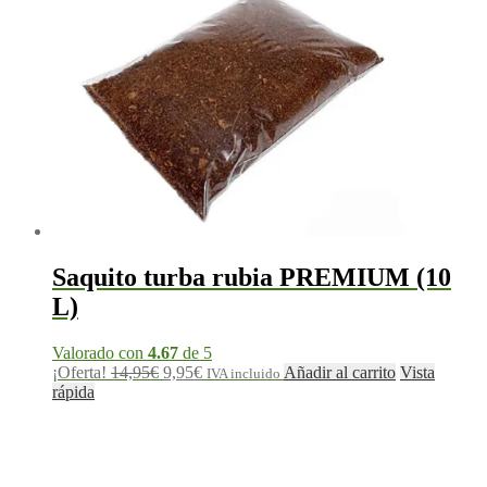
Saquito turba rubia PREMIUM (10
L)
Valorado con
4.67
de 5
El
El
¡Oferta!
14,95
€
9,95
€
Añadir al carrito
Vista
IVA incluido
precio
precio
rápida
original
actual
era:
es:
14,95€.
9,95€.