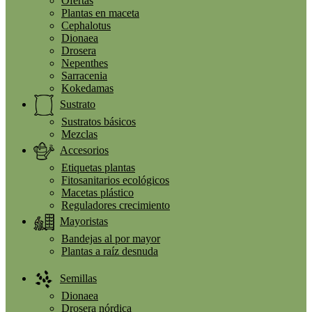
Ofertas
Plantas en maceta
Cephalotus
Dionaea
Drosera
Nepenthes
Sarracenia
Kokedamas
Sustrato
Sustratos básicos
Mezclas
Accesorios
Etiquetas plantas
Fitosanitarios ecológicos
Macetas plástico
Reguladores crecimiento
Mayoristas
Bandejas al por mayor
Plantas a raíz desnuda
Semillas
Dionaea
Drosera nórdica