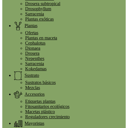
Drosera subtropical
Drosophyllum
Sarracenia
Plantas exóticas
Plantas
Ofertas
Plantas en maceta
Cephalotus
Dionaea
Drosera
Nepenthes
Sarracenia
Kokedamas
Sustrato
Sustratos básicos
Mezclas
Accesorios
Etiquetas plantas
Fitosanitarios ecológicos
Macetas plástico
Reguladores crecimiento
Mayoristas