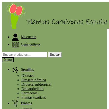
Ir
Ir
ELIGE PLANTA GRATIS A PARTIR DE 30€
a
al
la
contenido
navegación
Mi cuenta
Guía cultivo
Buscar
Buscar
por:
Menú
Semillas
Dionaea
Drosera nórdica
Drosera subtropical
Drosophyllum
Sarracenia
Plantas exóticas
Plantas