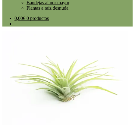
Bandejas al por mayor
Plantas a raíz desnuda
0,00
€
0 productos