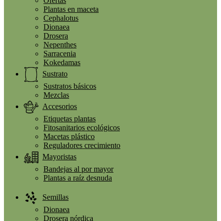
Ofertas
Plantas en maceta
Cephalotus
Dionaea
Drosera
Nepenthes
Sarracenia
Kokedamas
Sustrato
Sustratos básicos
Mezclas
Accesorios
Etiquetas plantas
Fitosanitarios ecológicos
Macetas plástico
Reguladores crecimiento
Mayoristas
Bandejas al por mayor
Plantas a raíz desnuda
Semillas
Dionaea
Drosera nórdica