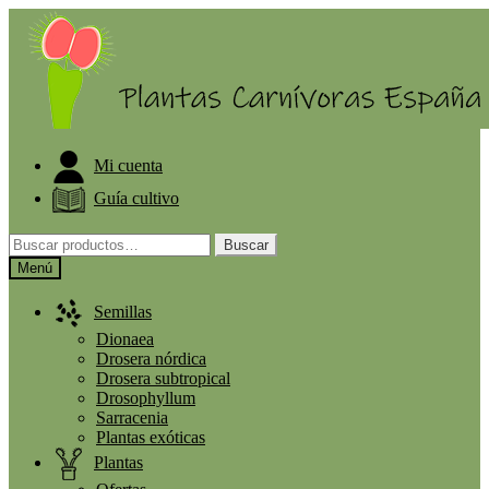
ELIGE PLANTA GRATIS A PARTIR DE 30€
Mi cuenta
Guía cultivo
Buscar
Menú
Semillas
Dionaea
Drosera nórdica
Drosera subtropical
Drosophyllum
Sarracenia
Plantas exóticas
Plantas