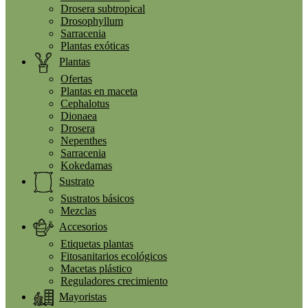
Drosera subtropical
Drosophyllum
Sarracenia
Plantas exóticas
Plantas
Ofertas
Plantas en maceta
Cephalotus
Dionaea
Drosera
Nepenthes
Sarracenia
Kokedamas
Sustrato
Sustratos básicos
Mezclas
Accesorios
Etiquetas plantas
Fitosanitarios ecológicos
Macetas plástico
Reguladores crecimiento
Mayoristas