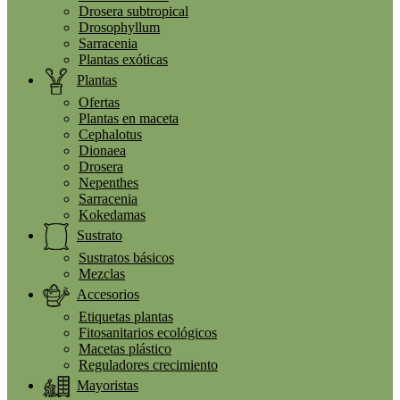
Drosera subtropical
Drosophyllum
Sarracenia
Plantas exóticas
Plantas
Ofertas
Plantas en maceta
Cephalotus
Dionaea
Drosera
Nepenthes
Sarracenia
Kokedamas
Sustrato
Sustratos básicos
Mezclas
Accesorios
Etiquetas plantas
Fitosanitarios ecológicos
Macetas plástico
Reguladores crecimiento
Mayoristas