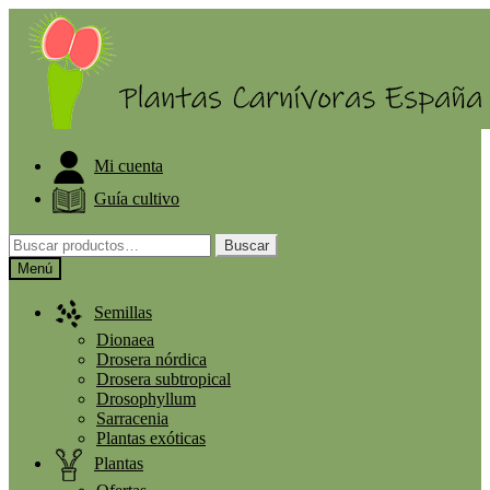
Ir
Ir
ELIGE PLANTA GRATIS A PARTIR DE 30€
a
al
la
contenido
navegación
Mi cuenta
Guía cultivo
Buscar
Buscar
por:
Menú
Semillas
Dionaea
Drosera nórdica
Drosera subtropical
Drosophyllum
Sarracenia
Plantas exóticas
Plantas