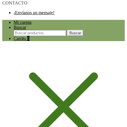
CONTACTO
¡Envíanos un mensaje!
Mi cuenta
Buscar
Buscar
Buscar
por:
Carrito
0