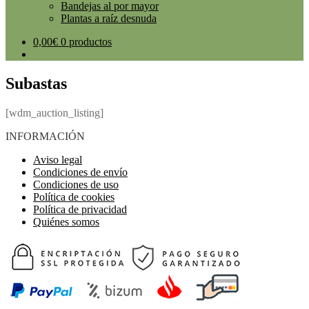
Bandejas al por mayor
Plantas a raíz desnuda
0,00
€
0 productos
Subastas
[wdm_auction_listing]
INFORMACIÓN
Aviso legal
Condiciones de envío
Condiciones de uso
Política de cookies
Política de privacidad
Quiénes somos