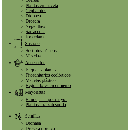
Ofertas
Plantas en maceta
Cephalotus
Dionaea
Drosera
Nepenthes
Sarracenia
Kokedamas
Sustrato
Sustratos básicos
Mezclas
Accesorios
Etiquetas plantas
Fitosanitarios ecológicos
Macetas plástico
Reguladores crecimiento
Mayoristas
Bandejas al por mayor
Plantas a raíz desnuda
Semillas
Dionaea
Drosera nórdica