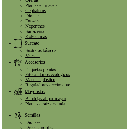
Ofertas
Plantas en maceta
Cephalotus
Dionaea
Drosera
Nepenthes
Sarracenia
Kokedamas
Sustrato
Sustratos básicos
Mezclas
Accesorios
Etiquetas plantas
Fitosanitarios ecológicos
Macetas plástico
Reguladores crecimiento
Mayoristas
Bandejas al por mayor
Plantas a raíz desnuda
Semillas
Dionaea
Drosera nórdica