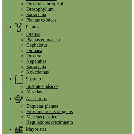
Drosera subtropical
Drosophyllum
Sarracenia
Plantas exóticas
Plantas
Ofertas
Plantas en maceta
Cephalotus
Dionaea
Drosera
Nepenthes
Sarracenia
Kokedamas
Sustrato
Sustratos básicos
Mezclas
Accesorios
Etiquetas plantas
Fitosanitarios ecológicos
Macetas plástico
Reguladores crecimiento
Mayoristas