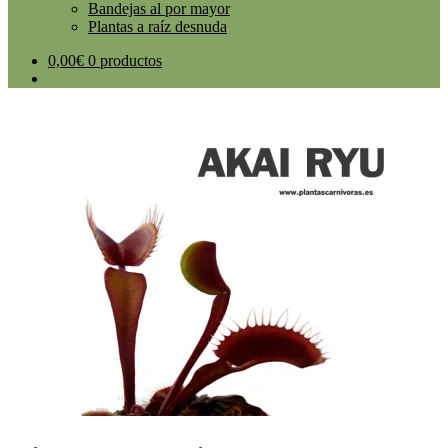
Bandejas al por mayor
Plantas a raíz desnuda
0,00
€
0 productos