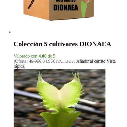
Colección 5 cultivares DIONAEA
Valorado con
4.00
de 5
¡Oferta!
49,95
€
34,95
€
Añadir al carrito
Vista
IVA incluido
rápida