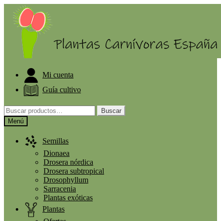
ELIGE PLANTA GRATIS A PARTIR DE 30€
Mi cuenta
Guía cultivo
Buscar
Menú
Semillas
Dionaea
Drosera nórdica
Drosera subtropical
Drosophyllum
Sarracenia
Plantas exóticas
Plantas