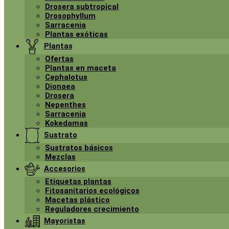
Drosera subtropical
Drosophyllum
Sarracenia
Plantas exóticas
Plantas
Ofertas
Plantas en maceta
Cephalotus
Dionaea
Drosera
Nepenthes
Sarracenia
Kokedamas
Sustrato
Sustratos básicos
Mezclas
Accesorios
Etiquetas plantas
Fitosanitarios ecológicos
Macetas plástico
Reguladores crecimiento
Mayoristas