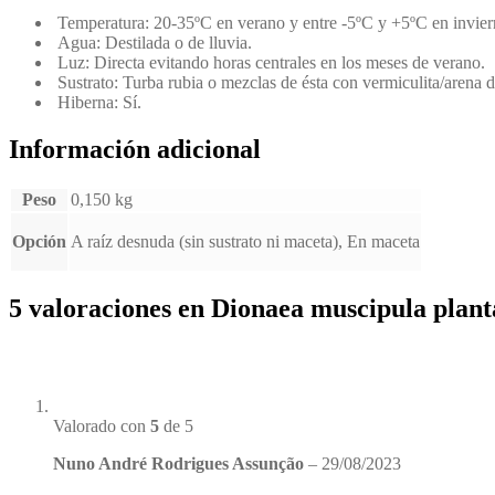
Temperatura: 20-35ºC en verano y entre -5ºC y +5ºC en invier
Agua: Destilada o de lluvia.
Luz: Directa evitando horas centrales en los meses de verano.
Sustrato: Turba rubia o mezclas de ésta con vermiculita/arena de
Hiberna: Sí.
Información adicional
Peso
0,150 kg
Opción
A raíz desnuda (sin sustrato ni maceta), En maceta
5 valoraciones en
Dionaea muscipula plant
Valorado con
5
de 5
Nuno André Rodrigues Assunção
–
29/08/2023