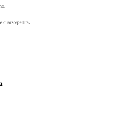
no.
 cuarzo/perlita.
a