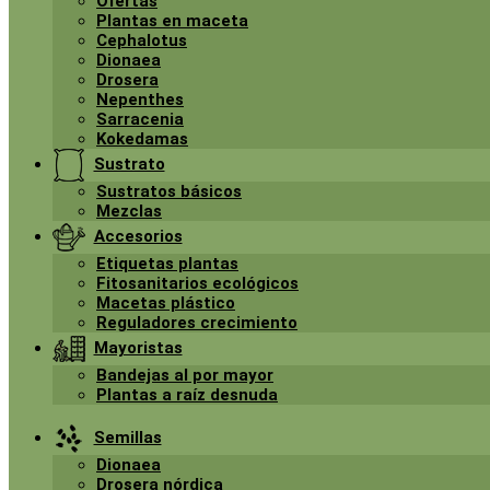
Ofertas
Plantas en maceta
Cephalotus
Dionaea
Drosera
Nepenthes
Sarracenia
Kokedamas
Sustrato
Sustratos básicos
Mezclas
Accesorios
Etiquetas plantas
Fitosanitarios ecológicos
Macetas plástico
Reguladores crecimiento
Mayoristas
Bandejas al por mayor
Plantas a raíz desnuda
Semillas
Dionaea
Drosera nórdica