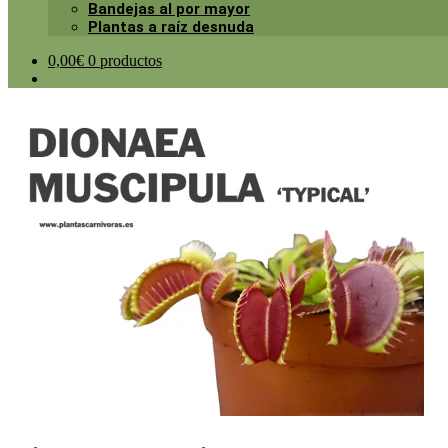
Bandejas al por mayor
Plantas a raíz desnuda
0,00
€
0 productos