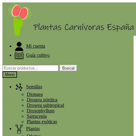
Ir
Ir
ELIGE PLANTA GRATIS A PARTIR DE 30€
a
al
la
contenido
navegación
Mi cuenta
Guía cultivo
Buscar
Buscar
por:
Menú
Semillas
Dionaea
Drosera nórdica
Drosera subtropical
Drosophyllum
Sarracenia
Plantas exóticas
Plantas