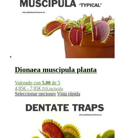
Dionaea muscipula planta
Valorado con
5.00
de 5
Rango
4,95
€
-
7,95
€
IVA incluido
de
Este
Seleccionar opciones
Vista rápida
precios:
producto
desde
tiene
4,95€
múltiples
hasta
variantes.
7,95€
Las
opciones
se
pueden