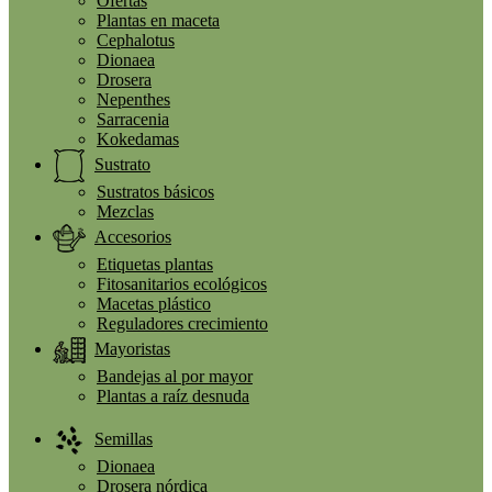
Ofertas
Plantas en maceta
Cephalotus
Dionaea
Drosera
Nepenthes
Sarracenia
Kokedamas
Sustrato
Sustratos básicos
Mezclas
Accesorios
Etiquetas plantas
Fitosanitarios ecológicos
Macetas plástico
Reguladores crecimiento
Mayoristas
Bandejas al por mayor
Plantas a raíz desnuda
Semillas
Dionaea
Drosera nórdica