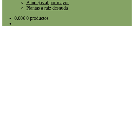
Bandejas al por mayor
Plantas a raíz desnuda
0,00
€
0 productos