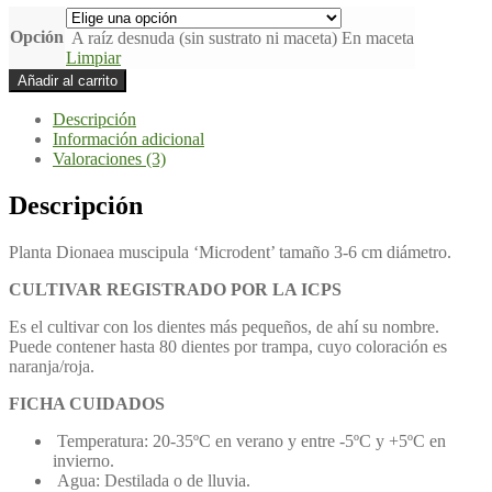
Opción
A raíz desnuda (sin sustrato ni maceta)
En maceta
Limpiar
Dionaea
Añadir al carrito
'Microdent'
planta
Descripción
cantidad
Información adicional
Valoraciones (3)
Descripción
Planta Dionaea muscipula ‘Microdent’ tamaño 3-6 cm diámetro.
CULTIVAR REGISTRADO POR LA ICPS
Es el cultivar con los dientes más pequeños, de ahí su nombre.
Puede contener hasta 80 dientes por trampa, cuyo coloración es
naranja/roja.
FICHA CUIDADOS
Temperatura: 20-35ºC en verano y entre -5ºC y +5ºC en
invierno.
Agua: Destilada o de lluvia.