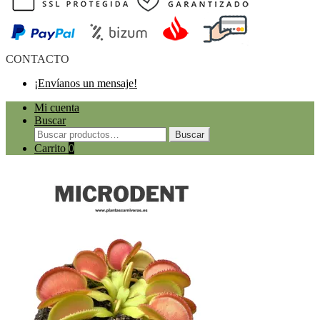
CONTACTO
¡Envíanos un mensaje!
Mi cuenta
Buscar
Buscar
Buscar
por:
Carrito
0