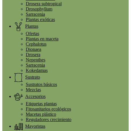
Drosera subtropical
Drosophyllum
Sarracenia
Plantas exóticas
Plantas
Ofertas
Plantas en maceta
Cephalotus
Dionaea
Drosera
Nepenthes
Sarracenia
Kokedamas
Sustrato
Sustratos básicos
Mezclas
Accesorios
Etiquetas plantas
Fitosanitarios ecológicos
Macetas plástico
Reguladores crecimiento
Mayoristas