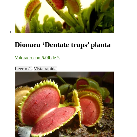
elegir
en
la
página
de
producto
Dionaea ‘Dentate traps’ planta
Valorado con
5.00
de 5
Leer más
Vista rápida