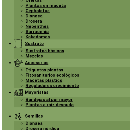
Ofertas
Plantas en maceta
Cephalotus
Dionaea
Drosera
Nepenthes
Sarracenia
Kokedamas
Sustrato
Sustratos básicos
Mezclas
Accesorios
Etiquetas plantas
Fitosanitarios ecológicos
Macetas plástico
Reguladores crecimiento
Mayoristas
Bandejas al por mayor
Plantas a raíz desnuda
Semillas
Dionaea
Drosera nórdica