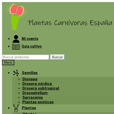
Ir
Ir
a
al
la
contenido
navegación
Mi cuenta
Guía cultivo
Buscar
Buscar
por:
Menú
Semillas
Dionaea
Drosera nórdica
Drosera subtropical
Drosophyllum
Sarracenia
Plantas exóticas
Plantas