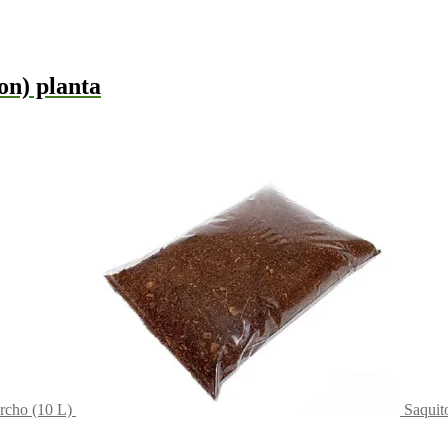
on) planta
orcho (10 L)
Saquit