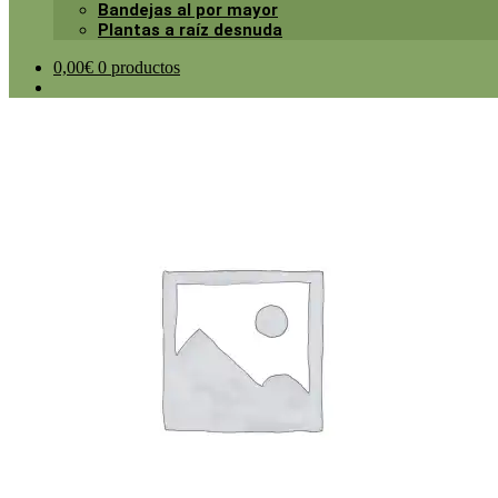
Bandejas al por mayor
Plantas a raíz desnuda
0,00
€
0 productos