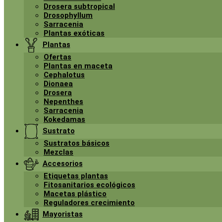
Drosera subtropical
Drosophyllum
Sarracenia
Plantas exóticas
Plantas
Ofertas
Plantas en maceta
Cephalotus
Dionaea
Drosera
Nepenthes
Sarracenia
Kokedamas
Sustrato
Sustratos básicos
Mezclas
Accesorios
Etiquetas plantas
Fitosanitarios ecológicos
Macetas plástico
Reguladores crecimiento
Mayoristas