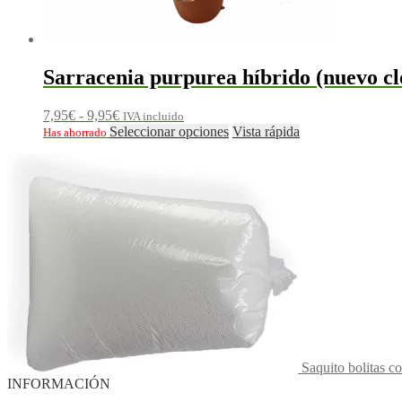
Sarracenia purpurea híbrido (nuevo cl
Rango
7,95
€
-
9,95
€
IVA incluido
de
Este
Seleccionar opciones
Vista rápida
Has ahorrado
precios:
producto
desde
tiene
7,95€
múltiples
hasta
variantes.
9,95€
Las
opciones
se
pueden
elegir
en
la
página
de
producto
Saquito bolitas c
INFORMACIÓN