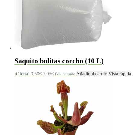
Saquito bolitas corcho (10 L)
El
El
¡Oferta!
9,50
€
7,95
€
Añadir al carrito
Vista rápida
IVA incluido
precio
precio
original
actual
era:
es:
9,50€.
7,95€.