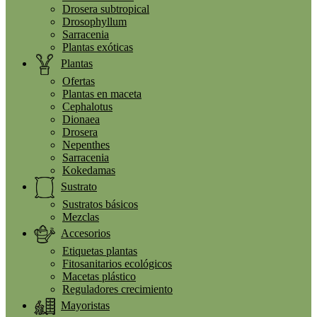
Drosera subtropical
Drosophyllum
Sarracenia
Plantas exóticas
Plantas
Ofertas
Plantas en maceta
Cephalotus
Dionaea
Drosera
Nepenthes
Sarracenia
Kokedamas
Sustrato
Sustratos básicos
Mezclas
Accesorios
Etiquetas plantas
Fitosanitarios ecológicos
Macetas plástico
Reguladores crecimiento
Mayoristas