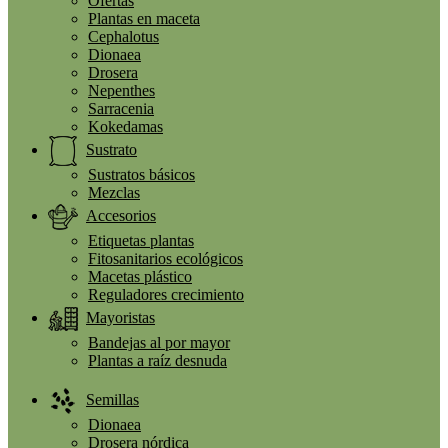
Ofertas
Plantas en maceta
Cephalotus
Dionaea
Drosera
Nepenthes
Sarracenia
Kokedamas
Sustrato
Sustratos básicos
Mezclas
Accesorios
Etiquetas plantas
Fitosanitarios ecológicos
Macetas plástico
Reguladores crecimiento
Mayoristas
Bandejas al por mayor
Plantas a raíz desnuda
Semillas
Dionaea
Drosera nórdica