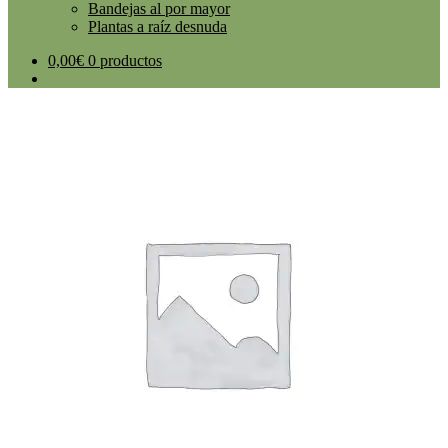
Bandejas al por mayor
Plantas a raíz desnuda
0,00
€
0 productos