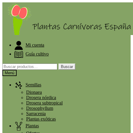
ELIGE PLANTA GRATIS A PARTIR DE 30€
Mi cuenta
Guía cultivo
Buscar
Menú
Semillas
Dionaea
Drosera nórdica
Drosera subtropical
Drosophyllum
Sarracenia
Plantas exóticas
Plantas