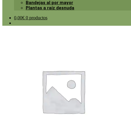
Bandejas al por mayor
Plantas a raíz desnuda
0,00
€
0 productos