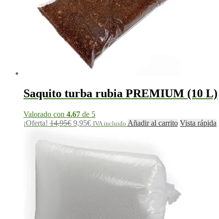
Saquito turba rubia PREMIUM (10 L)
Valorado con
4.67
de 5
El
El
¡Oferta!
14,95
€
9,95
€
Añadir al carrito
Vista rápida
IVA incluido
precio
precio
original
actual
era:
es:
14,95€.
9,95€.