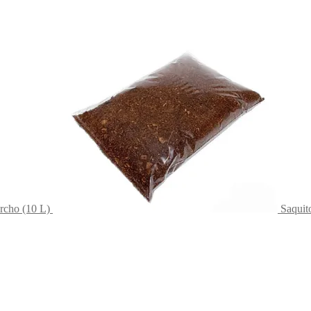
orcho (10 L)
Saquit