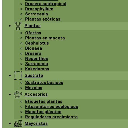
Drosera subtropical
Drosophyllum
Sarracenia
Plantas exóticas
Plantas
Ofertas
Plantas en maceta
Cephalotus
Dionaea
Drosera
Nepenthes
Sarracenia
Kokedamas
Sustrato
Sustratos básicos
Mezclas
Accesorios
Etiquetas plantas
Fitosanitarios ecológicos
Macetas plástico
Reguladores crecimiento
Mayoristas