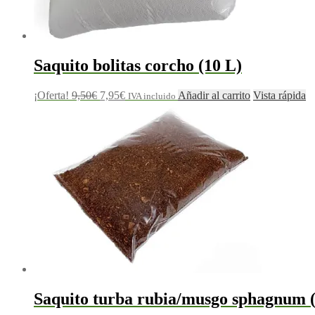
Saquito bolitas corcho (10 L)
El
El
¡Oferta!
9,50
€
7,95
€
Añadir al carrito
Vista rápida
IVA incluido
precio
precio
original
actual
era:
es:
9,50€.
7,95€.
Saquito turba rubia/musgo sphagnum (