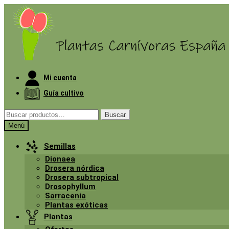
Ir
Ir
a
al
la
contenido
navegación
Mi cuenta
Guía cultivo
Buscar
Buscar
por:
Menú
Semillas
Dionaea
Drosera nórdica
Drosera subtropical
Drosophyllum
Sarracenia
Plantas exóticas
Plantas