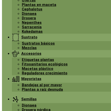
Ofertas
Plantas en maceta
Cephalotus
Dionaea
Drosera
Nepenthes
Sarracenia
Kokedamas
Sustrato
Sustratos básicos
Mezclas
Accesorios
Etiquetas plantas
Fitosanitarios ecológicos
Macetas plástico
Reguladores crecimiento
Mayoristas
Bandejas al por mayor
Plantas a raíz desnuda
Semillas
Dionaea
Drosera nórdica